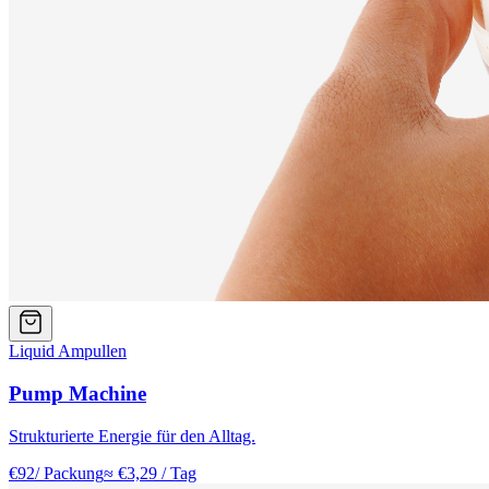
Liquid Ampullen
Pump Machine
Strukturierte Energie für den Alltag.
€
92
/ Packung
≈ €
3,29
/ Tag