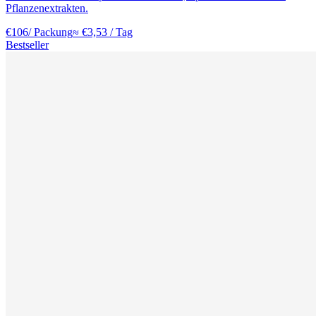
Pflanzenextrakten.
€
106
/ Packung
≈ €
3,53
/ Tag
Bestseller