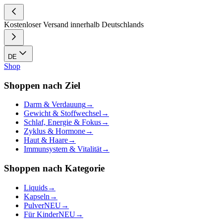
Kostenloser Versand innerhalb Deutschlands
DE
Shop
Shoppen nach Ziel
Darm & Verdauung
→
Gewicht & Stoffwechsel
→
Schlaf, Energie & Fokus
→
Zyklus & Hormone
→
Haut & Haare
→
Immunsystem & Vitalität
→
Shoppen nach Kategorie
Liquids
→
Kapseln
→
Pulver
NEU
→
Für Kinder
NEU
→