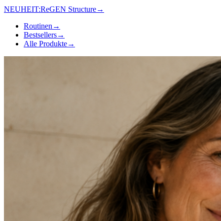
NEUHEIT:
ReGEN Structure
→
Routinen
→
Bestsellers
→
Alle Produkte
→