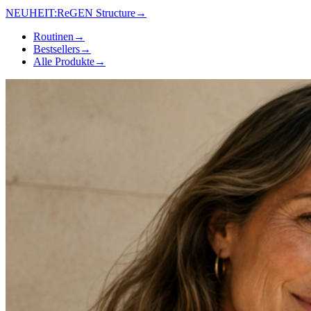
NEUHEIT:
ReGEN Structure
→
Routinen
→
Bestsellers
→
Alle Produkte
→