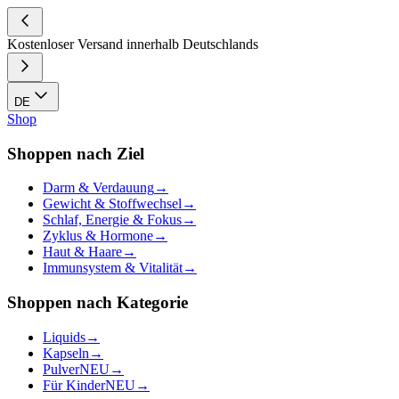
Kostenloser Versand innerhalb Deutschlands
DE
Shop
Shoppen nach Ziel
Darm & Verdauung
→
Gewicht & Stoffwechsel
→
Schlaf, Energie & Fokus
→
Zyklus & Hormone
→
Haut & Haare
→
Immunsystem & Vitalität
→
Shoppen nach Kategorie
Liquids
→
Kapseln
→
Pulver
NEU
→
Für Kinder
NEU
→