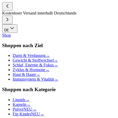
Kostenloser Versand innerhalb Deutschlands
DE
Shop
Shoppen nach Ziel
Darm & Verdauung
→
Gewicht & Stoffwechsel
→
Schlaf, Energie & Fokus
→
Zyklus & Hormone
→
Haut & Haare
→
Immunsystem & Vitalität
→
Shoppen nach Kategorie
Liquids
→
Kapseln
→
Pulver
NEU
→
Für Kinder
NEU
→