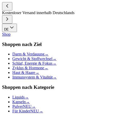
Kostenloser Versand innerhalb Deutschlands
DE
Shop
Shoppen nach Ziel
Darm & Verdauung
→
Gewicht & Stoffwechsel
→
Schlaf, Energie & Fokus
→
Zyklus & Hormone
→
Haut & Haare
→
Immunsystem & Vitalität
→
Shoppen nach Kategorie
Liquids
→
Kapseln
→
Pulver
NEU
→
Für Kinder
NEU
→