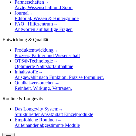
Partnerschaften
→
Ärzte, Wissenschaft und Sport
Journal
→
Editorial, Wissen & Hintergründe
FAQ | Hilfezentrum
→
Antworten auf häufige Fragen
Entwicklung & Qualität
Produktentwicklung
→
Prozess, Partner und Wissenschaft
OTS®-Technologie
→
Optimierte Nährstoffaufnahme
Inhaltsstoffe
→
Ausgewählt nach Funktion. Präzise formuliert.
Qualitätsversprechen
→
Reinheit. Wirkung. Vertrauen.
Routine & Longevity
Das Longevity System
→
Strukturierter Ansatz statt Einzelprodukte
Empfohlene Routinen
→
Aufeinander abgestimmte Module