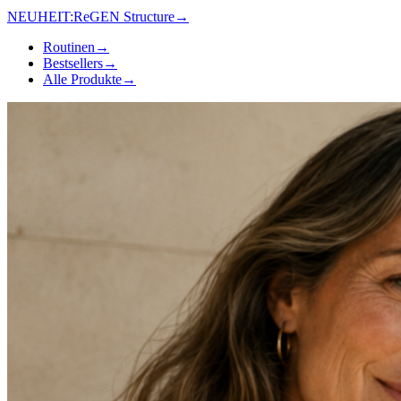
NEUHEIT:
ReGEN Structure
→
Routinen
→
Bestsellers
→
Alle Produkte
→