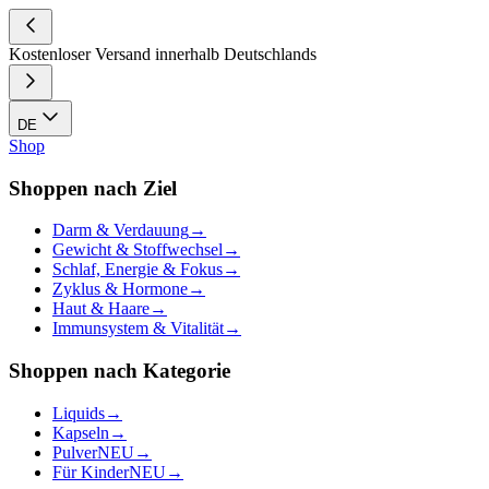
Kostenloser Versand innerhalb Deutschlands
DE
Shop
Shoppen nach Ziel
Darm & Verdauung
→
Gewicht & Stoffwechsel
→
Schlaf, Energie & Fokus
→
Zyklus & Hormone
→
Haut & Haare
→
Immunsystem & Vitalität
→
Shoppen nach Kategorie
Liquids
→
Kapseln
→
Pulver
NEU
→
Für Kinder
NEU
→