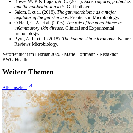
Bowe, W. P. & Logan, A. C.
(
2011
).
Acne vulgaris, probiotics
and the gut-brain-skin axis
.
Gut Pathogens
.
Salem, I. et al.
(
2018
).
The gut microbiome as a major
regulator of the gut-skin axis
.
Frontiers in Microbiology
.
O'Neill, C. A. et al.
(
2016
).
The role of the microbiome in
inflammatory skin disease
.
Clinical and Experimental
Immunology
.
Byrd, A. L. et al.
(
2018
).
The human skin microbiome
.
Nature
Reviews Microbiology
.
Veröffentlicht im Februar 2026 · Marie Hoffmann · Redaktion
BWG Health
Weitere Themen
Alle ansehen