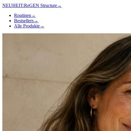
NEUHEIT:
ReGEN Structure
→
Routinen
→
Bestsellers
→
Alle Produkte
→