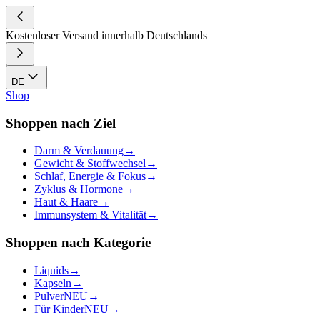
Kostenloser Versand innerhalb Deutschlands
DE
Shop
Shoppen nach Ziel
Darm & Verdauung
→
Gewicht & Stoffwechsel
→
Schlaf, Energie & Fokus
→
Zyklus & Hormone
→
Haut & Haare
→
Immunsystem & Vitalität
→
Shoppen nach Kategorie
Liquids
→
Kapseln
→
Pulver
NEU
→
Für Kinder
NEU
→