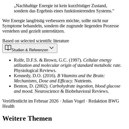
„Nachhaltige Energie ist kein kurzfristiger Zustand,
sondern das Ergebnis eines funktionierenden Systems."
Wer Energie langfristig verbessern möchte, sollte nicht nur
Symptome behandeln, sondern die zugrunde liegenden Prozesse
verstehen und gezielt unterstützen.
Based on selected scientific literature
Studien & Referenzen
Rolfe, D.F.S. & Brown, G.C.
(
1997
).
Cellular energy
utilization and molecular origin of standard metabolic rate
.
Physiological Reviews
.
Kennedy, D.O.
(
2016
).
B Vitamins and the Brain:
Mechanisms, Dose and Efficacy
.
Nutrients
.
Benton, D.
(
2002
).
Carbohydrate ingestion, blood glucose
and mood
.
Neuroscience & Biobehavioral Reviews
.
Veröffentlicht im Februar 2026 · Julian Vogel · Redaktion BWG
Health
Weitere Themen