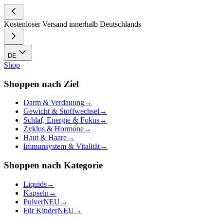
Kostenloser Versand innerhalb Deutschlands
DE
Shop
Shoppen nach Ziel
Darm & Verdauung
→
Gewicht & Stoffwechsel
→
Schlaf, Energie & Fokus
→
Zyklus & Hormone
→
Haut & Haare
→
Immunsystem & Vitalität
→
Shoppen nach Kategorie
Liquids
→
Kapseln
→
Pulver
NEU
→
Für Kinder
NEU
→