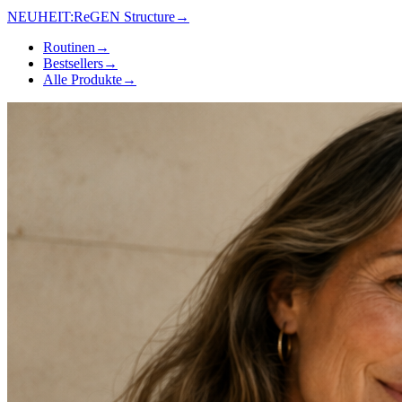
NEUHEIT:
ReGEN Structure
→
Routinen
→
Bestsellers
→
Alle Produkte
→