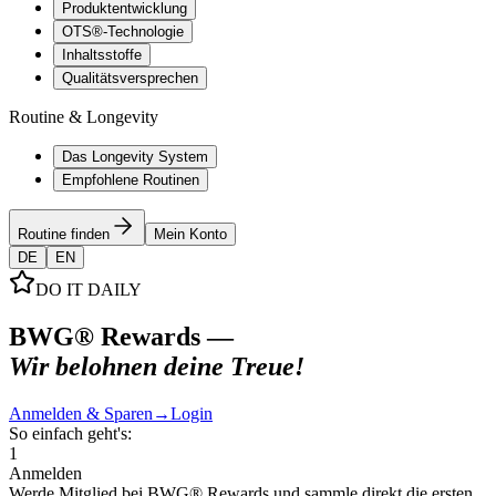
Produktentwicklung
OTS®-Technologie
Inhaltsstoffe
Qualitätsversprechen
Routine & Longevity
Das Longevity System
Empfohlene Routinen
Routine finden
Mein Konto
DE
EN
DO IT DAILY
BWG® Rewards —
Wir belohnen deine Treue!
Anmelden & Sparen
→
Login
So einfach geht's:
1
Anmelden
Werde Mitglied bei BWG® Rewards und sammle direkt die ersten