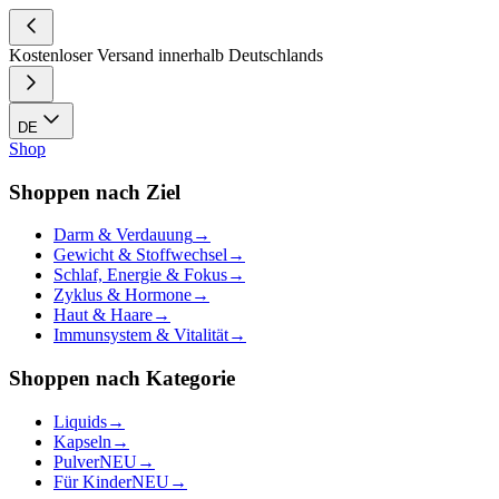
Kostenloser Versand innerhalb Deutschlands
DE
Shop
Shoppen nach Ziel
Darm & Verdauung
→
Gewicht & Stoffwechsel
→
Schlaf, Energie & Fokus
→
Zyklus & Hormone
→
Haut & Haare
→
Immunsystem & Vitalität
→
Shoppen nach Kategorie
Liquids
→
Kapseln
→
Pulver
NEU
→
Für Kinder
NEU
→