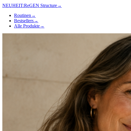
NEUHEIT:
ReGEN Structure
→
Routinen
→
Bestsellers
→
Alle Produkte
→