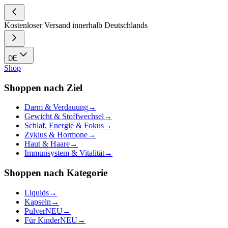
Kostenloser Versand innerhalb Deutschlands
DE
Shop
Shoppen nach Ziel
Darm & Verdauung
→
Gewicht & Stoffwechsel
→
Schlaf, Energie & Fokus
→
Zyklus & Hormone
→
Haut & Haare
→
Immunsystem & Vitalität
→
Shoppen nach Kategorie
Liquids
→
Kapseln
→
Pulver
NEU
→
Für Kinder
NEU
→