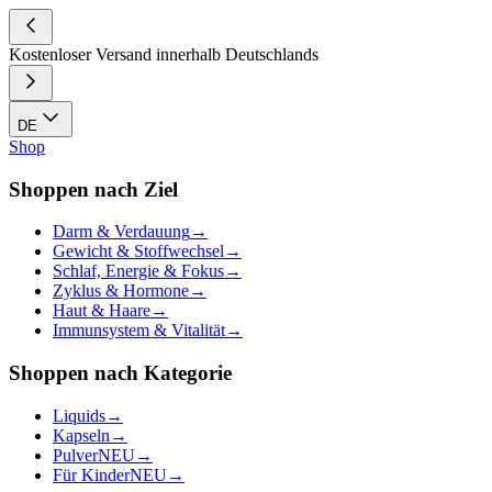
Kostenloser Versand innerhalb Deutschlands
DE
Shop
Shoppen nach Ziel
Darm & Verdauung
→
Gewicht & Stoffwechsel
→
Schlaf, Energie & Fokus
→
Zyklus & Hormone
→
Haut & Haare
→
Immunsystem & Vitalität
→
Shoppen nach Kategorie
Liquids
→
Kapseln
→
Pulver
NEU
→
Für Kinder
NEU
→