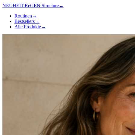
NEUHEIT:
ReGEN Structure
→
Routinen
→
Bestsellers
→
Alle Produkte
→